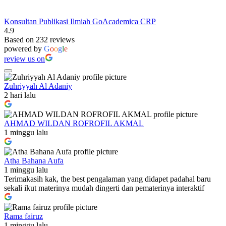
Konsultan Publikasi Ilmiah GoAcademica CRP
4.9
Based on 232 reviews
powered by
G
o
o
g
l
e
review us on
Zuhriyyah Al Adaniy
2 hari lalu
AHMAD WILDAN ROFROFIL AKMAL
1 minggu lalu
Atha Bahana Aufa
1 minggu lalu
Terimakasih kak, the best pengalaman yang didapet padahal baru
sekali ikut materinya mudah dingerti dan pematerinya interaktif
Rama fairuz
1 minggu lalu