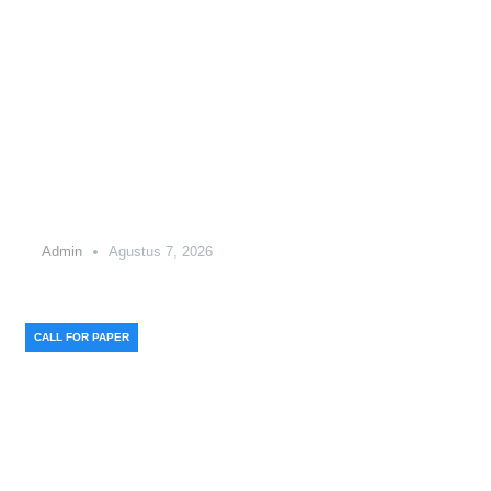
Call for Paper Jurnal SINTA 5
Bidang Pemerintahan &
Kebijakan Publik Agustus 2026
Admin
Agustus 7, 2026
CALL FOR PAPER
Call for Paper Jurnal SINTA 4 Ekonomi,
Manajemen, Bisnis & Akuntansi