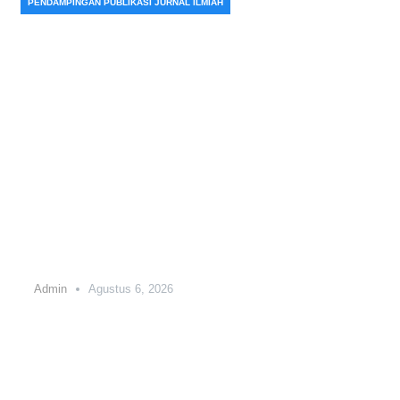
PENDAMPINGAN PUBLIKASI JURNAL ILMIAH
Tempat Publikasi Jurnal SINTA
Terpercaya, Garansi Publish
100%
Admin
Agustus 6, 2026