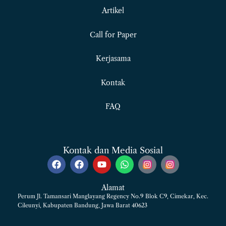
Artikel
Call for Paper
Kerjasama
Kontak
FAQ
Kontak dan Media Sosial
F
F
Y
W
a
a
o
h
c
c
u
a
e
e
t
t
Alamat
b
b
u
s
Perum Jl. Tamansari Manglayang Regency No.9 Blok C9, Cimekar, Kec.
o
o
b
a
Cileunyi, Kabupaten Bandung, Jawa Barat 40623
o
o
e
p
k
k
p