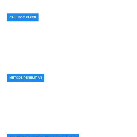
CALL FOR PAPER
Call for Paper Jurnal SINTA 3 Bidang Hukum
Agustus 2026
METODE PENELITIAN
Review Jurnal: Pengertian, Cara Membuat,
Struktur & Templatenya