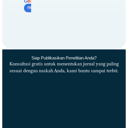
G
o
o
g
l
e
al 
review us on
baru 
sekali 
ikut 
materi
nya 
muda
h 
dinger
Siap Publikasikan Penelitian Anda?
Konsultasi gratis untuk menentukan jurnal yang paling
ti dan 
sesuai dengan naskah Anda, kami bantu sampai terbit.
pemat
erinya 
intera
ktif