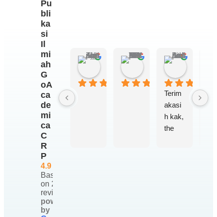
Pu
bli
ka
si
Il
mi
Zuhriyyah Al Adaniy
AHMAD WILDAN R
Atha Ba
ah
6 hari lalu
2 minggu lalu
2 minggu l
G
oA
Terim
ca
de
akasi
mi
h kak, 
ca
the 
C
best 
R
penga
P
laman 
4.9
yang 
Based
on 232
didap
reviews
et 
powered
padah
by